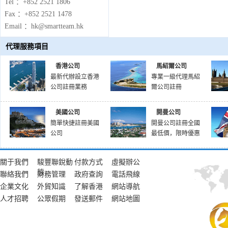
Tel ：+852 2521 1806
Fax ：+852 2521 1478
Email ：hk@smartteam.hk
代理服務項目
香港公司
馬紹爾公司
最新代辦設立香港
專業一級代理馬紹
公司註冊業務
爾公司註冊
美國公司
開曼公司
簡單快捷註冊美國
開曼公司註冊全國
公司
最低價，限時優惠
關于我們
駿豐聯銳動
付款方式
虛擬辦公
態
聯絡我們
財務管理
政府查詢
電話飛線
企業文化
外貿知識
了解香港
網站導航
人才招聘
公眾假期
發送郵件
網站地圖