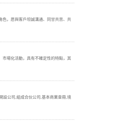
角色，愿與客戶坦誠溝通、同甘共苦、共
、市場化活動，具有不確定性的特點，其
開設公司,組成合伙公司,基本商業查冊,境