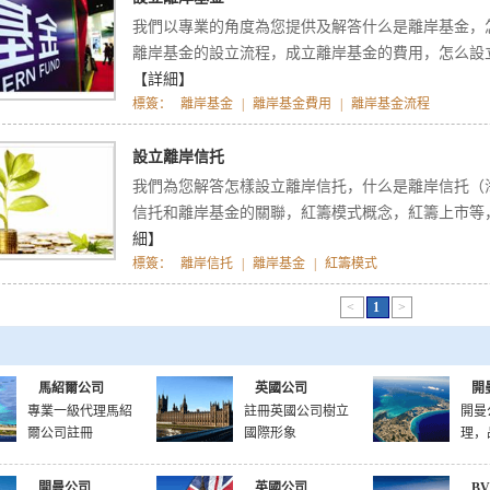
我們以專業的角度為您提供及解答什么是離岸基金，
離岸基金的設立流程，成立離岸基金的費用，怎么設立
【詳細】
標簽：
離岸基金
|
離岸基金費用
|
離岸基金流程
設立離岸信托
我們為您解答怎樣設立離岸信托，什么是離岸信托（
信托和離岸基金的關聯，紅籌模式概念，紅籌上市等
細】
標簽：
離岸信托
|
離岸基金
|
紅籌模式
<
1
>
馬紹爾公司
英國公司
開
專業一級代理馬紹
註冊英國公司樹立
開曼
爾公司註冊
國際形象
理，
開曼公司
英國公司
B