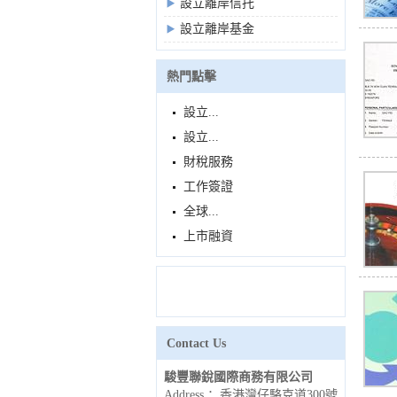
設立離岸信托
設立離岸基金
熱門點擊
設立...
設立...
財稅服務
工作簽證
全球...
上市融資
Contact Us
駿豐聯銳國際商務有限公司
Address ：香港灣仔駱克道300號