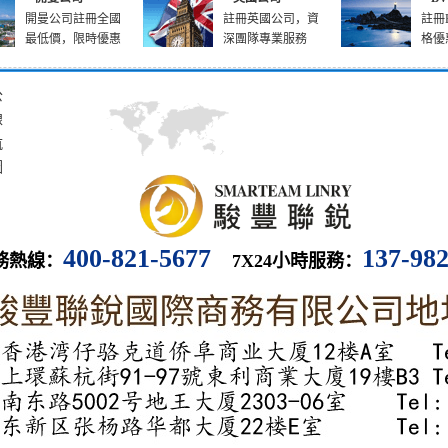
開曼公司註冊全國
註冊英國公司，資
註冊
最低價，限時優惠
深團隊專業服務
格優
公
線
航
圖
400-821-5677
137-98
務熱線：
7X24小時服務：