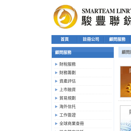
首頁
註冊公司
顧問服務
顧問
顧問服務
財稅服務
財務籌劃
資產評估
上市融資
貿易規劃
海外信托
工作簽證
全球商業查冊