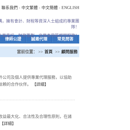
-
聯系我們
-
中文繁體
-
中文簡體
-
ENGLISH
機構，擁有會計、財稅等資深人士組成的專業團
隊！
企業重組、財務籌劃、商業查冊等顧問服務！
律師公證
誠邀代理
常見問答
當前位置： >>
首頁
>>
顧問服務
外公司及個人提供專業代理服務，以協助
信賴的合作伙伴。
【詳細】
收益最大化、合法性及合理性原則，在諸
【詳細】