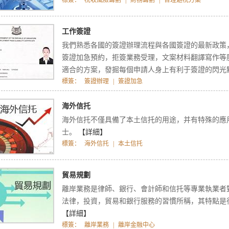
標簽：
稅收風險籌劃
|
財務籌劃
|
合理避稅方案
工作簽證
我們熟悉各國的簽證辦理流程與各國簽證的最新政策
簽證加急預約，拒簽業務受理，文案材料翻譯寫作等
適合的方案，發掘每個申請人身上有利于簽證的閃光
標簽：
簽證辦理
|
簽證加急
海外信托
海外信托不僅具備了本土信托的用途，并有特殊的應
士。
【詳細】
標簽：
海外信托
|
本土信托
貿易規劃
離岸業務是律師、銀行、會計師和信托等專業執業者
法律，投資，貿易和銀行服務的習慣所稱，其特點是
【詳細】
標簽：
離岸業務
|
離岸金融中心