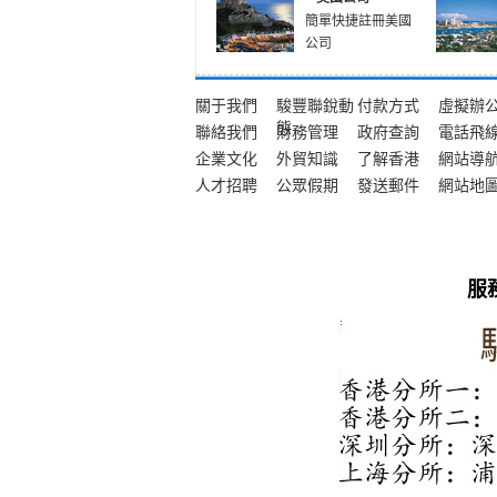
簡單快捷註冊美國
公司
關于我們
駿豐聯銳動
付款方式
虛擬辦
態
聯絡我們
財務管理
政府查詢
電話飛
企業文化
外貿知識
了解香港
網站導
人才招聘
公眾假期
發送郵件
網站地
服