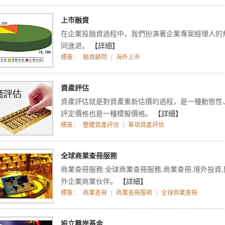
上市融資
在企業投融資過程中，我們扮演著企業專案經理人的
同進退。
【詳細】
標簽：
融資顧問
|
海外上市
資產評估
資產評估就是對資產重新估價的過程，是一種動態性
評定價格也是一種模擬價格。
【詳細】
標簽：
整體資產評估
|
單項資產評估
全球商業查冊服務
商業查冊服務:全球商業查冊服務,商業查冊,境外投資,
外企業商業伙伴。
【詳細】
標簽：
商業查冊
|
商業查冊服務
|
全球商業查冊
設立離岸基金