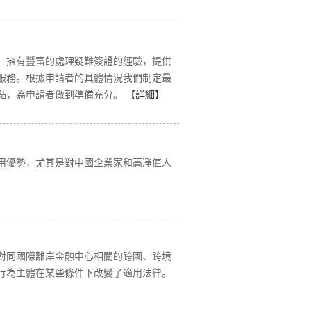
，擁有豐富的處理疑難簽證的經驗，提供
服務。根據申請者的具體情況我們制定最
點，為申請者做到準備充分。
【詳細】
用優勢，尤其是對中國企業家和高凈值人
對同國際離岸金融中心相關的跨國、跨境
行為主體在某些條件下改變了適用法律。