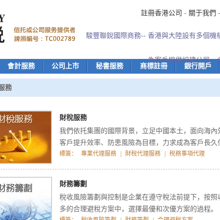
註冊香港公司
-
關于我們
駿豐聯銳國際商務-- 香港與大陸設有多個
為客戶提供組建公司、
會計服務
公司上市
秘書服務
商標註冊
銀行開戶
服務
財稅服務
我們依托集團的國際背景，立足中國本土，面向海內
客戶提升效率、防患風險為目標，力求成為客戶長久
標簽：
專業代理服務
|
財稅代理服務
|
稅務事項代理
財務籌劃
稅收風險籌劃與控制是企業在遵守稅法前提下，按照
多的合理避稅方案中，選擇最優和次優方案的過程。