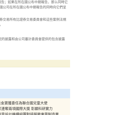
度報告；如果在所在國公布中期報告，那么同時它
國公司在所在國公布中期報告的同時向它們呈
券交易所有比證券交易委員會和這些案例法規
。
況的披露和由公司審計委員會提供的包含披露
黃金寶獲委任為聯合國兒童大使
家連奪兩項國際大獎 彰顯科研實力
家創意設計機構組團對接服務東莞制造業