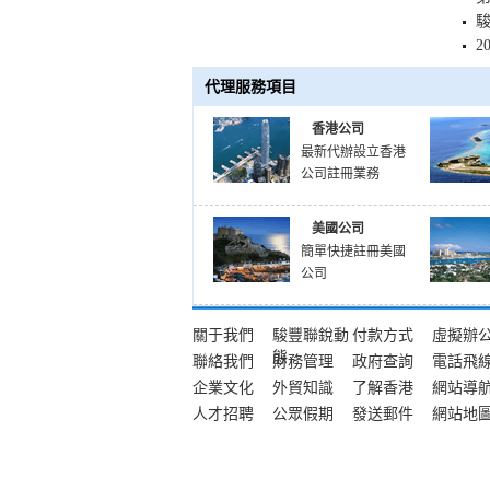
2
代理服務項目
香港公司
最新代辦設立香港
公司註冊業務
美國公司
簡單快捷註冊美國
公司
關于我們
駿豐聯銳動
付款方式
虛擬辦
態
聯絡我們
財務管理
政府查詢
電話飛
企業文化
外貿知識
了解香港
網站導
人才招聘
公眾假期
發送郵件
網站地