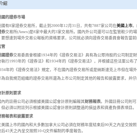
介紹
美國的證券市場
美國有8家證券交易所，截止到2000年12月31日，共有7887家公司在
美國上市
。
證券
交易所(Amex)是8家中最大的3家交易所。國內外公司還可以在監管較少的場外
。要想達到場外交易公報板的資格要求，公司就必須向證券交易委員會報告當前
監管
美國證券
交易委員會根據1934年的《證券交易法》具有為公眾持股的公司制定
會執行1993年的《證券法》和1934年的《證券交易法》，并根據這些法案公布
1934年的《證券交易法》規定，不在國內證券交易所或是納斯達克上市但在場
作為自我規范組織的證券交易所還為上市公司制定其他的報告和披露要求，并仔
會計原則要求
國內的註冊公司必須根據美國公認會計原則編報其
財務報表
。外國註冊公司則可
，但必須以附註列示根據美國公認會計原則調整過的損益表和資產負債表項目。
財務報表
和披露要求
在美國上市的國內和大多數加拿大公司必須在財務年度結束后90天之內呈交按照1
后45天之內呈交按照10-Q文件編制的季度報告。