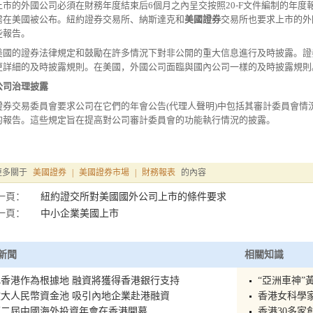
上市的外國公司必須在財務年度結束后6個月之內呈交按照20-F文件編制的年
需在美國被公布。紐約證券交易所、納斯達克和
美國證券
交易所也要求上市的外
些報告。
美國的證券法律規定和鼓勵在許多情況下對非公開的重大信息進行及時披露。證
更詳細的及時披露規則。在美國，外國公司面臨與國內公司一樣的及時披露規則
公司治理披露
證券交易委員會要求公司在它們的年會公告(代理人聲明)中包括其審計委員會情
的報告。這些規定旨在提高對公司審計委員會的功能執行情況的披露。
更多關于
美國證券
|
美國證券市場
|
財務報表
的內容
一頁：
紐約證交所對美國國外公司上市的條件要求
一頁：
中小企業美國上市
新聞
相關知識
香港作為根據地 融資將獲得香港銀行支持
“亞洲車神”
大人民幣資金池 吸引內地企業赴港融資
香港女科學
第二屆中國海外投資年會在香港開幕
香港30多