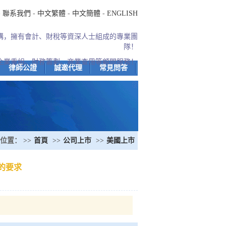
-
聯系我們
-
中文繁體
-
中文簡體
-
ENGLISH
機構，擁有會計、財稅等資深人士組成的專業團
隊！
企業重組、財務籌劃、商業查冊等顧問服務！
律師公證
誠邀代理
常見問答
位置： >>
首頁
>>
公司上市
>>
美國上市
的要求