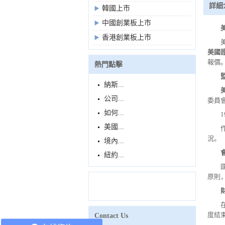
詳細
韓國上市
中國創業板上市
香港創業板上市
美國
報價
熱門點擊
納斯...
公司...
委員
如何...
美國...
況。
境內...
紐約...
原則
度結束
Contact Us