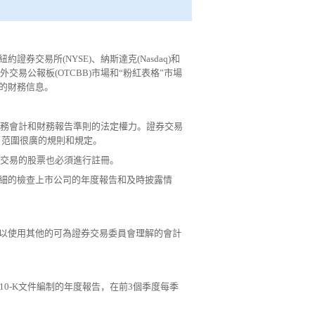
紐約證券交易所(NYSE)、納斯達克(Nasdaq)和
交易公報板(OTCBB)市場和“粉紅表格”市場
的財務信息。
財務會計和財務報告準則的法定權力。證券交易
了范圍很廣的規則和規定。
外交易的股票也必須進行註冊。
細的檢查上市公司的年度報告和及時披露情
以使用其他的可為證券交易委員會理解的會計
0-K文件編制的年度報告，在前3個季度每季