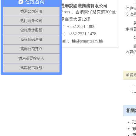
在线咨询
駿豐聯銳國際商務有限公司
們也
香港公司注册
Address ：香港灣仔駱克道300號
交這
僑阜商業大廈12樓
热门海外公司
Tel ：+852 2521 1806
定得
做帐审计报税
Fax ：+852 2521 1478
商标条码注册
Email ：hk@smartteam.hk
离岸公司开户
內容
香港重要控制人
离岸秘书服务
瀏覽
上
下
相關
把
做