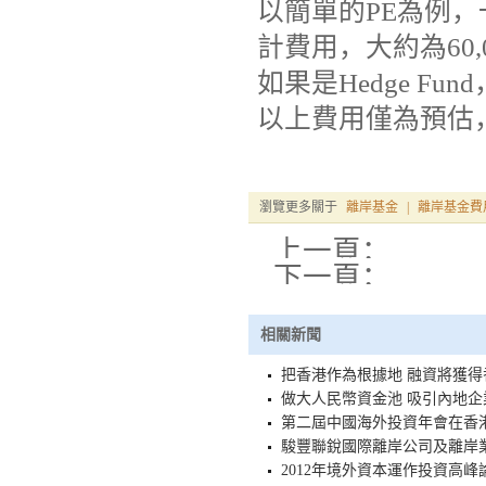
以簡單的PE為例
計費用，大約為60,0
如果是Hedge Fun
以上費用僅為預估
瀏覽更多關于
離岸基金
|
離岸基金費
上一頁：
下一頁：
相關新聞
把香港作為根據地 融資將獲得
做大人民幣資金池 吸引內地企
第二屆中國海外投資年會在香
駿豐聯銳國際離岸公司及離岸
2012年境外資本運作投資高峰