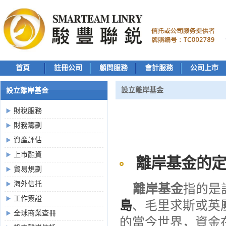
首頁
註冊公司
顧問服務
會計服務
公司上市
設立離岸基金
設立離岸基金
財稅服務
財務籌劃
資產評估
上市融資
離岸基金
的
貿易規劃
海外信托
離岸基金
指的是
工作簽證
島
、毛里求斯或英
全球商業查冊
的當今世界，資金