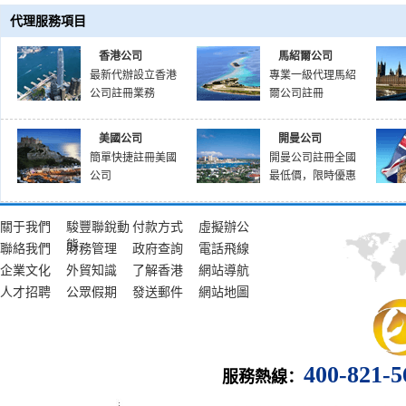
代理服務項目
香港公司
馬紹爾公司
最新代辦設立香港
專業一級代理馬紹
公司註冊業務
爾公司註冊
美國公司
開曼公司
簡單快捷註冊美國
開曼公司註冊全國
公司
最低價，限時優惠
關于我們
駿豐聯銳動
付款方式
虛擬辦公
態
聯絡我們
財務管理
政府查詢
電話飛線
企業文化
外貿知識
了解香港
網站導航
人才招聘
公眾假期
發送郵件
網站地圖
400-821-
服務熱線：