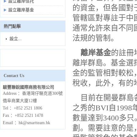
設立離岸信托
的資金，但各國對
設立離岸基金
管轄區對專註于中
通常允許來自不同
熱門點擊
法規的管制。
設立...
離岸基金
的註冊
離岸群島。基金選
金的監管相對較松
Contact Us
稅收，此外，有的
駿豐聯銳國際商務有限公司
Address ：香港灣仔駱克道300號
目前在開曼群島
僑阜商業大廈12樓
之秀的BVI自199
Tel ：+852 2521 1806
Fax ：+852 2521 1478
數量達到3400多
Email ：hk@smartteam.hk
劃。需要註意的是