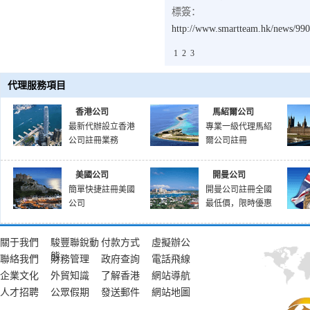
標簽：
http://www.smartteam.hk/news/99
1
2
3
代理服務項目
香港公司
馬紹爾公司
最新代辦設立香港
專業一級代理馬紹
公司註冊業務
爾公司註冊
美國公司
開曼公司
簡單快捷註冊美國
開曼公司註冊全國
公司
最低價，限時優惠
關于我們
駿豐聯銳動
付款方式
虛擬辦公
態
聯絡我們
財務管理
政府查詢
電話飛線
企業文化
外貿知識
了解香港
網站導航
人才招聘
公眾假期
發送郵件
網站地圖