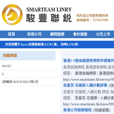
首頁
註冊公司
顧問服務
會計服務
公司上市
共找到關于 hwxt 的搜索結果 0.1792 條， 用時0.1792秒
相關標簽
香港1-9號金融證券牌照申請條
HWXT
香港金融牌照,香港證券牌照,香
標簽：
香港金融牌照
|
香港證券
h
http://www.smartteam.hk/service/
[棣欐腐 HOSTCREST鍏徃
圣基茨·尼維斯入籍計劃詳情
{
圣基茨·尼維斯,入籍計劃,移民,
標簽：
圣基茨·尼維斯
|
入籍計
http://www.smartteam.hk/know/99
香港公司做賬報稅
{快捷瀏覽}