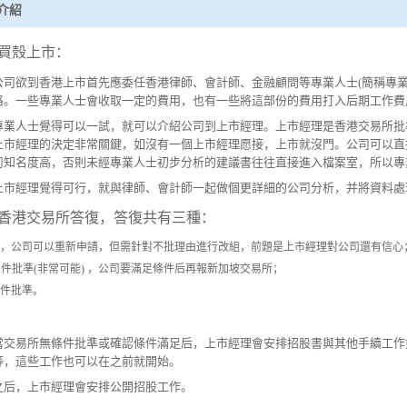
介紹
買殼上市：
公司欲到香港上市首先應委任香港律師、會計師、金融顧問等專業人士(簡稱專業
格。一些專業人士會收取一定的費用，也有一些將這部份的費用打入后期工作費
專業人士覺得可以一試，就可以介紹公司到上市經理。上市經理是香港交易所批
上市經理的決定非常關鍵，如沒有一個上市經理愿接，上市就沒門。公司可以直
司知名度高，否則未經專業人士初步分析的建議書往往直接進入檔案室，所以專
上市經理覺得可行，就與律師、會計師一起做個更詳細的公司分析，并將資料處
香港交易所答復，答復共有三種：
不批，公司可以重新申請，但需針對不批理由進行改組，前題是上市經理對公司還有信心
有條件批準(非常可能) ，公司要滿足條件后再報新加坡交易所；
無條件批準。
當交易所無條件批準或確認條件滿足后，上市經理會安排招股書與其他手續工作
等，這些工作也可以在之前就開始。
之后，上市經理會安排公開招股工作。