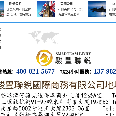
開曼公司
英國公司
B
開曼公司註冊全國
註冊英國公司，資
註冊
最低價，限時優惠
深團隊專業服務
格優
公
線
航
圖
400-821-5677
137-98
務熱線：
7X24小時服務：