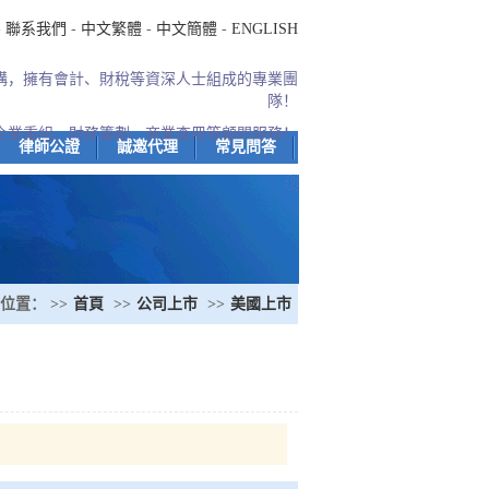
-
聯系我們
-
中文繁體
-
中文簡體
-
ENGLISH
機構，擁有會計、財稅等資深人士組成的專業團
隊！
企業重組、財務籌劃、商業查冊等顧問服務！
律師公證
誠邀代理
常見問答
位置： >>
首頁
>>
公司上市
>>
美國上市