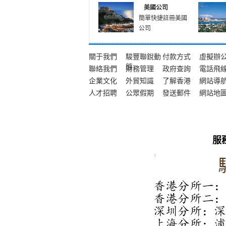
美國公司
簡單快捷註冊美國
公司
關于我們
駿豐聯銳動
付款方式
虛擬辦
態
聯絡我們
財務管理
政府查詢
電話飛
企業文化
外貿知識
了解香港
網站導
人才招聘
公眾假期
發送郵件
網站地
服