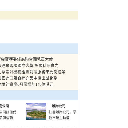
黃金寶獲委任為聯合國兒童大使
家連奪兩項國際大獎 彰顯科研實力
家創意設計機構組團對接服務東莞制造業
美國進口膳食補充品中檢出塑化劑
境外資產6月份增加148億港元
曼公司
離岸公司
公司註冊代
註冊離岸公司，掌
品牌信賴
握市場主動權