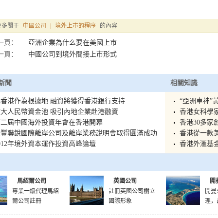
更多關于
中國公司
|
境外上市的程序
的內容
一頁：
亞洲企業為什么要在美國上市
一頁：
中國公司到境外間接上市形式
新聞
相關知識
香港作為根據地 融資將獲得香港銀行支持
“亞洲車神”
大人民幣資金池 吸引內地企業赴港融資
香港女科學
第二屆中國海外投資年會在香港開幕
香港30多
駿豐聯銳國際離岸公司及離岸業務說明會取得圓滿成功
香港從一款
012年境外資本運作投資高峰論壇
香港外滙基金
馬紹爾公司
英國公司
開
專業一級代理馬紹
註冊英國公司樹立
開曼
爾公司註冊
國際形象
理，