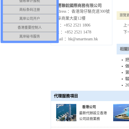
做帐审计报税
駿豐聯銳國際商務有限公司
商标条码注册
Address ：香港灣仔駱克道300號
瀏覽
僑阜商業大廈12樓
离岸公司开户
Tel ：+852 2521 1806
上
香港重要控制人
Fax ：+852 2521 1478
下
离岸秘书服务
Email ：hk@smartteam.hk
相關
把
做
2
代理服務項目
香港公司
最新代辦設立香港
公司註冊業務