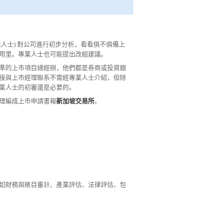
人士) 對公司進行初步分析，看看俱不俱備上
用里。專業人士也可能提出改組建議。
準的上市項目總經辦，他們都是券商或投資銀
接與上市經理聯系不需經專業人士介紹，但除
業人士的初審還是必要的。
理編成上市申請書報
新加坡交易所
。
；
如財務與賬目審計、產業評估、法律評估、包